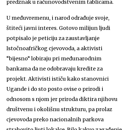
predznak u računovodstvenim tablicama.
U međuvremenu, i narod odrađuje svoje,
štiteći javni interes. Gotovo milijun ljudi
potpisalo je peticiju za zaustavljanje
Istočnoafričkog cjevovoda, a aktivisti
“bijesno” lobiraju pri međunarodnim
bankama da ne odobravaju kredite za
projekt. Aktivisti ističu kako stanovnici
Ugande i do sto posto ovise o prirodi i
odnosom s njom jer priroda diktira njihovu
društvenu i okolišnu strukturu, pa prolaz
cjevovoda preko nacionalnih parkova
strahovito ljuti lokalce. Bilo kakvo zagađenje