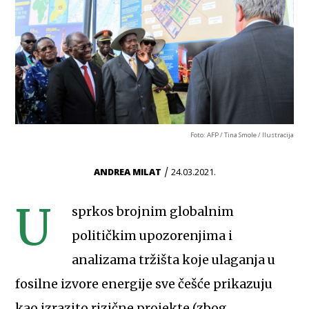
Foto: AFP / Tina Smole / Ilustracija
/
ANDREA MILAT
24.03.2021.
U
sprkos brojnim globalnim
političkim upozorenjima i
analizama tržišta koje ulaganja u
fosilne izvore energije sve češće prikazuju
kao izrazito rizične projekte (zbog