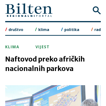
Skip
to
content
društvo
klima
politika
rad
KLIMA
VIJEST
Naftovod preko afričkih
nacionalnih parkova