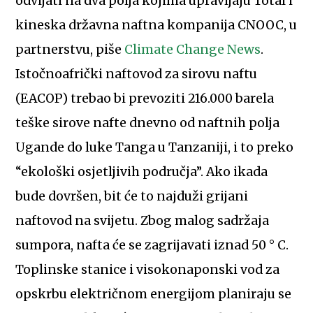
odvijati na dva polja kojima upravljaju Total i
kineska državna naftna kompanija CNOOC, u
partnerstvu, piše
Climate Change News
.
Istočnoafrički naftovod za sirovu naftu
(EACOP) trebao bi prevoziti 216.000 barela
teške sirove nafte dnevno od naftnih polja
Ugande do luke Tanga u Tanzaniji, i to preko
“ekološki osjetljivih područja”. Ako ikada
bude dovršen, bit će to najduži grijani
naftovod na svijetu. Zbog malog sadržaja
sumpora, nafta će se zagrijavati iznad 50 ° C.
Toplinske stanice i visokonaponski vod za
opskrbu električnom energijom planiraju se