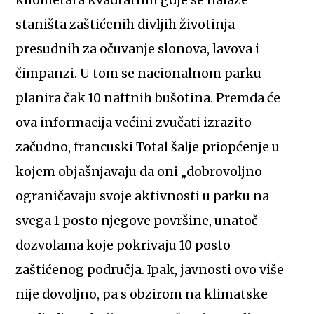
kilometara kvadratnih gdje se nalaze
staništa zaštićenih divljih životinja
presudnih za očuvanje slonova, lavova i
čimpanzi. U tom se nacionalnom parku
planira čak 10 naftnih bušotina. Premda će
ova informacija većini zvučati izrazito
začudno, francuski Total šalje priopćenje u
kojem objašnjavaju da oni „dobrovoljno
ograničavaju svoje aktivnosti u parku na
svega 1 posto njegove površine, unatoč
dozvolama koje pokrivaju 10 posto
zaštićenog područja. Ipak, javnosti ovo više
nije dovoljno, pa s obzirom na klimatske