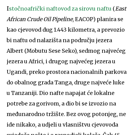
Istočnoafrički naftovod za sirovu naftu
(
East
African Crude Oil Pipeline
, EACOP) planira se
kao cjevovod dug 1.443 kilometra, a prevozio
bi naftu od nalazišta na području jezera
Albert (Mobutu Sese Seko), sedmog najvećeg
jezera u Africi, i drugog najvećeg jezera u
Ugandi, preko prostora nacionalnih parkova
do obalnog grada Tanga, druge najveće luke
u Tanzaniji. Dio nafte napajat će lokalne
potrebe za gorivom, a dio bi se izvozio na
međunarodno tržište. Bez ovog potonjeg, ne
ide nikako, a udjeli u vlasništvu cjevovoda