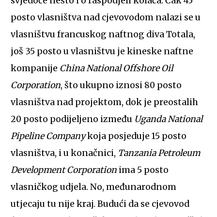
svjedoče nešto i o raspodjeli kolača. Čak 45
posto vlasništva nad cjevovodom nalazi se u
vlasništvu francuskog naftnog diva Totala,
još 35 posto u vlasništvu je kineske naftne
kompanije
China National Offshore Oil
Corporation
, što ukupno iznosi 80 posto
vlasništva nad projektom, dok je preostalih
20 posto podijeljeno između
Uganda National
Pipeline Company
koja posjeduje 15 posto
vlasništva, i u konačnici,
Tanzania Petroleum
Development Corporation
ima 5 posto
vlasničkog udjela. No, međunarodnom
utjecaju tu nije kraj. Budući da se cjevovod