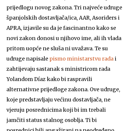
prijedlogu novog zakona. Tri najveće udruge
španjolskih dostavljača/ica, AAR, Asoriders i
APRA, izjavile su da je fascinantno kako se
novi zakon donosi u njihovo ime, ali ih vlada
pritom uopće ne sluša ni uvažava. Te su
udruge napisale
pismo ministarstvu rada
i
zahtijevaju sastanak s ministricom rada
Yolandom Díaz kako bi raspravili
alternativne prijedloge zakona. Ove udruge,
koje predstavljaju većinu dostavljača, ne
vjeruju posrednicima koji bi im trebali
jamčiti status stalnog osoblja. Ti bi
posrednici bili angažirani na neodređeno