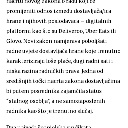
nacrtu novog zakona o radu koji će
promijeniti odnos između dostavljača/ica
hrane i njihovih poslodavaca – digitalnih
platformi kao što su Deliveroo, Uber Eats ili
Glovo. Novi zakon namjerava poboljšati
radne uvjete dostavljača hrane koje trenutno
karakteriziraju loše plaće, dugi radni sati i
niska razina radničkih prava. Jedna od
središnjih točki nacrta zakona dostavljačima
bi putem posrednika zajamčila status
“stalnog osoblja”, a ne samozaposlenih
radnika kao što je trenutno slučaj.
Dva najveća španjolska sindikata,