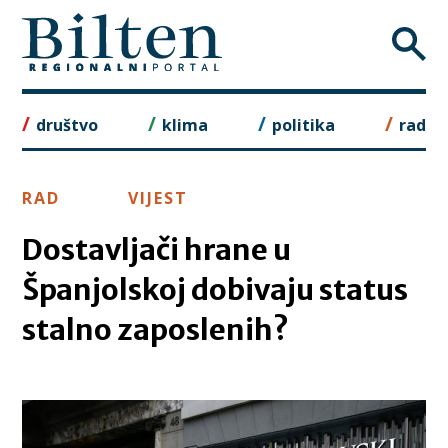
Skip
to
content
društvo
klima
politika
rad
RAD
VIJEST
Dostavljači hrane u
Španjolskoj dobivaju status
stalno zaposlenih?