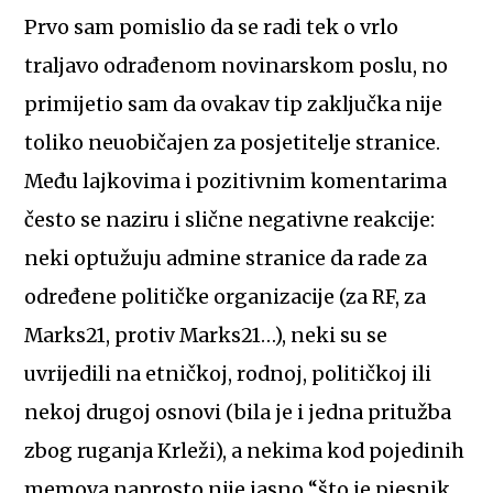
Prvo sam pomislio da se radi tek o vrlo
traljavo odrađenom novinarskom poslu, no
primijetio sam da ovakav tip zaključka nije
toliko neuobičajen za posjetitelje stranice.
Među lajkovima i pozitivnim komentarima
često se naziru i slične negativne reakcije:
neki optužuju admine stranice da rade za
određene političke organizacije (za RF, za
Marks21, protiv Marks21…), neki su se
uvrijedili na etničkoj, rodnoj, političkoj ili
nekoj drugoj osnovi (bila je i jedna pritužba
zbog ruganja Krleži), a nekima kod pojedinih
memova naprosto nije jasno “što je pjesnik