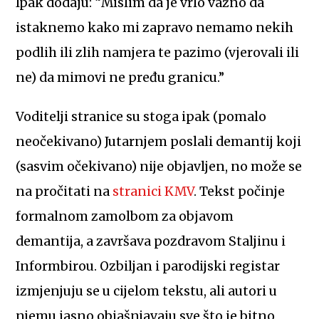
Ipak dodaju: “Mislim da je vrlo važno da
istaknemo kako mi zapravo nemamo nekih
podlih ili zlih namjera te pazimo (vjerovali ili
ne) da mimovi ne pređu granicu.”
Voditelji stranice su stoga ipak (pomalo
neočekivano) Jutarnjem poslali demantij koji
(sasvim očekivano) nije objavljen, no može se
na pročitati na
stranici KMV
. Tekst počinje
formalnom zamolbom za objavom
demantija, a završava pozdravom Staljinu i
Informbirou. Ozbiljan i parodijski registar
izmjenjuju se u cijelom tekstu, ali autori u
njemu jasno objašnjavaju sve što je bitno