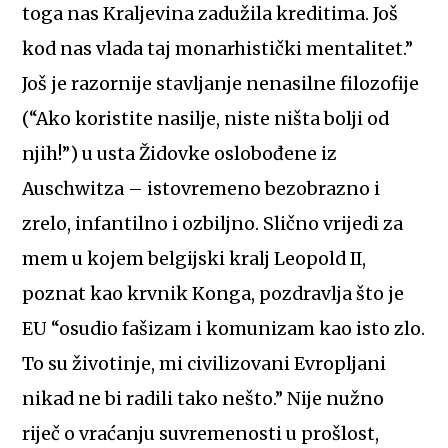
toga nas Kraljevina zadužila kreditima. Još
kod nas vlada taj monarhistički mentalitet.”
Još je razornije stavljanje nenasilne filozofije
(“Ako koristite nasilje, niste ništa bolji od
njih!”) u usta Židovke oslobođene iz
Auschwitza – istovremeno bezobrazno i
zrelo, infantilno i ozbiljno. Slično vrijedi za
mem u kojem belgijski kralj Leopold II,
poznat kao krvnik Konga, pozdravlja što je
EU “osudio fašizam i komunizam kao isto zlo.
To su životinje, mi civilizovani Evropljani
nikad ne bi radili tako nešto.” Nije nužno
riječ o vraćanju suvremenosti u prošlost,