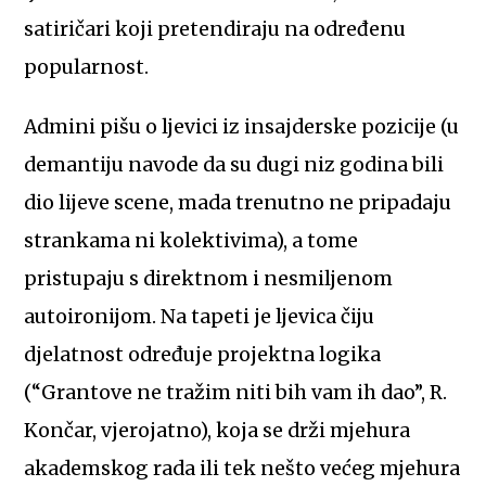
satiričari koji pretendiraju na određenu
popularnost.
Admini pišu o ljevici iz insajderske pozicije (u
demantiju navode da su dugi niz godina bili
dio lijeve scene, mada trenutno ne pripadaju
strankama ni kolektivima), a tome
pristupaju s direktnom i nesmiljenom
autoironijom. Na tapeti je ljevica čiju
djelatnost određuje projektna logika
(“Grantove ne tražim niti bih vam ih dao”, R.
Končar, vjerojatno), koja se drži mjehura
akademskog rada ili tek nešto većeg mjehura