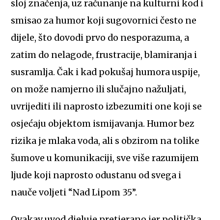
sloj značenja, uz računanje na kulturni kod i
smisao za humor koji sugovornici često ne
dijele, što dovodi prvo do nesporazuma, a
zatim do nelagode, frustracije, blamiranja i
susramlja. Čak i kad pokušaj humora uspije,
on može namjerno ili slučajno nažuljati,
uvrijediti ili naprosto izbezumiti one koji se
osjećaju objektom ismijavanja. Humor bez
rizika je mlaka voda, ali s obzirom na tolike
šumove u komunikaciji, sve više razumijem
ljude koji naprosto odustanu od svega i
nauče voljeti “Nad Lipom 35”.
Ovakav uvod djeluje pretjerano jer politička