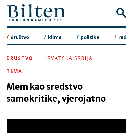
Skip
to
content
društvo
klima
politika
rad
DRUŠTVO
HRVATSKA SRBIJA
TEMA
Mem kao sredstvo
samokritike, vjerojatno