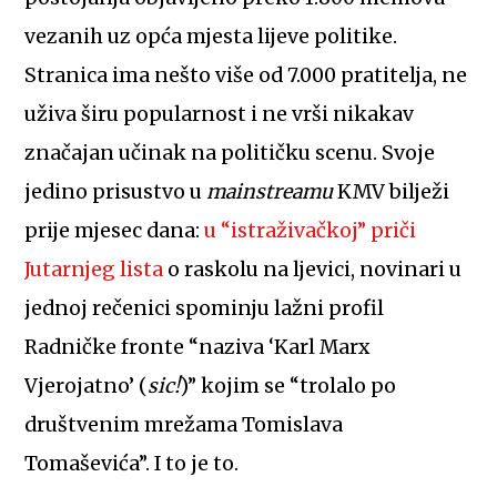
vezanih uz opća mjesta lijeve politike.
Stranica ima nešto više od 7.000 pratitelja, ne
uživa širu popularnost i ne vrši nikakav
značajan učinak na političku scenu. Svoje
jedino prisustvo u
mainstreamu
KMV bilježi
prije mjesec dana:
u “istraživačkoj” priči
Jutarnjeg lista
o raskolu na ljevici, novinari u
jednoj rečenici spominju lažni profil
Radničke fronte “naziva ‘Karl Marx
Vjerojatno’ (
sic!
)” kojim se “trolalo po
društvenim mrežama Tomislava
Tomaševića”. I to je to.