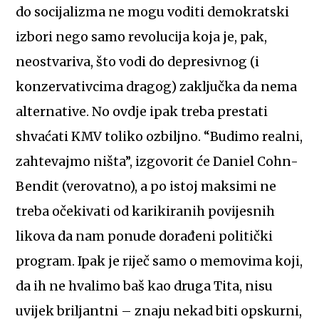
do socijalizma ne mogu voditi demokratski
izbori nego samo revolucija koja je, pak,
neostvariva, što vodi do depresivnog (i
konzervativcima dragog) zaključka da nema
alternative. No ovdje ipak treba prestati
shvaćati KMV toliko ozbiljno. “Budimo realni,
zahtevajmo ništa”, izgovorit će Daniel Cohn-
Bendit (verovatno), a po istoj maksimi ne
treba očekivati od karikiranih povijesnih
likova da nam ponude dorađeni politički
program. Ipak je riječ samo o memovima koji,
da ih ne hvalimo baš kao druga Tita, nisu
uvijek briljantni – znaju nekad biti opskurni,