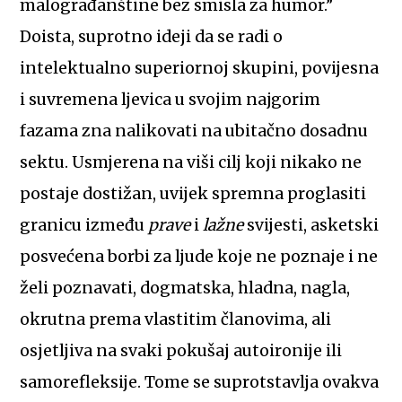
malograđanštine bez smisla za humor.”
Doista, suprotno ideji da se radi o
intelektualno superiornoj skupini, povijesna
i suvremena ljevica u svojim najgorim
fazama zna nalikovati na ubitačno dosadnu
sektu. Usmjerena na viši cilj koji nikako ne
postaje dostižan, uvijek spremna proglasiti
granicu između
prave
i
lažne
svijesti, asketski
posvećena borbi za ljude koje ne poznaje i ne
želi poznavati, dogmatska, hladna, nagla,
okrutna prema vlastitim članovima, ali
osjetljiva na svaki pokušaj autoironije ili
samorefleksije. Tome se suprotstavlja ovakva