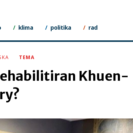
o
klima
politika
rad
SKA
TEMA
 rehabilitiran Khuen-
ry?