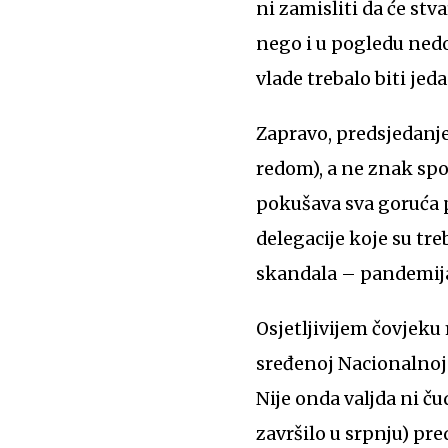
ni zamisliti da će st
nego i u pogledu nedo
vlade trebalo biti jed
Zapravo, predsjedanje
redom), a ne znak spo
pokušava sva goruća p
delegacije koje su tre
skandala – pandemij
Osjetljivijem čovjeku
sređenoj Nacionalnoj 
Nije onda valjda ni č
završilo u srpnju) pre