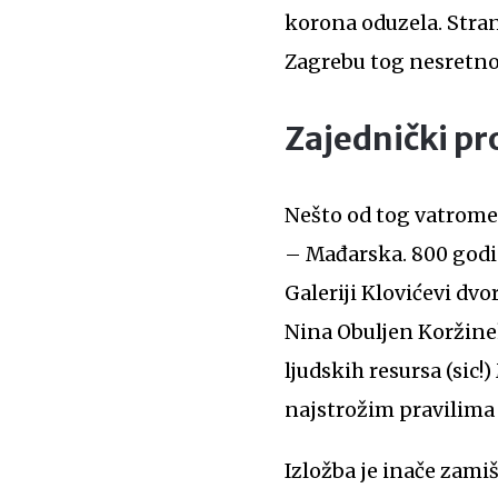
korona oduzela. Stran
Zagrebu tog nesretno
Zajednički pr
Nešto od tog vatrometa
– Mađarska. 800 godi
Galeriji Klovićevi dv
Nina Obuljen Koržinek
ljudskih resursa (sic!
najstrožim pravilima 
Izložba je inače zam