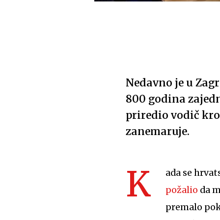
Nedavno je u Zagr
800 godina zajedni
priredio vodič kro
zanemaruje.
K
ada se hrvat
požalio
da me
premalo pok