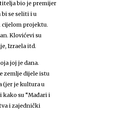
telja bio je premijer
i se seliti i u
 cijelom projektu.
n. Klovićevi su
e, Izraela itd.
ja joj je dana.
 zemlje dijele istu
 (jer je kultura u
ši kako su “Mađari i
va i zajednički