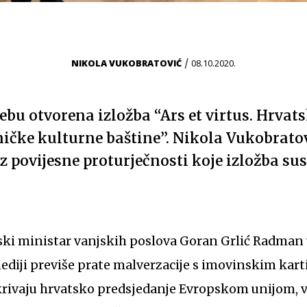
/
NIKOLA VUKOBRATOVIĆ
08.10.2020.
ebu otvorena izložba “Ars et virtus. Hrva
čke kulturne baštine”. Nikola Vukobratović
z povijesne proturječnosti koje izložba su
ski ministar vanjskih poslova Goran Grlić Radman 
diji previše prate malverzacije s imovinskim karti
rivaju hrvatsko predsjedanje Evropskom unijom, v