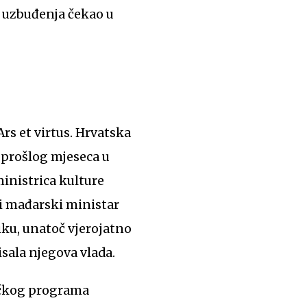
t uzbuđenja čekao u
Ars et virtus. Hrvatska
 prošlog mjeseca u
ministrica kulture
 i mađarski ministar
liku, unatoč vjerojatno
sala njegova vlada.
ničkog programa