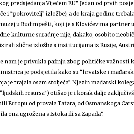
og predsjedanja Vijećem EU”. Jedan od prvih posjeti
 i “pokrovitelj” izložbe), a do kraja godine trebala b
uzej u Budimpešti, koji je s Klovićevima partner u
e kulturne suradnje nije, dakako, osobito neobiča
irali slične izložbe s institucijama iz Rusije, Austrij
e nam je privukla pažnju zbog političke važnosti ko
nistrica je podsjetila kako su “hrvatske i mađarske
ja je trajala osam stoljeća”. Njezin mađarski kolega
ljudskih resursa”) otišao je i korak dalje zaključiv
nili Europu od provala Tatara, od Osmanskoga Carst
ila ona ugrožena s Istoka ili sa Zapada”.