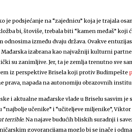
ko je podsjećanje na “zajednicu” koja je trajala osa
ložba bi, štoviše, trebala biti “kamen međaš” koji ć
 odnosima između dvaju država. Ovakve entuzijasti
o Mađarska izabrana kao najvažniji kulturni partne
ički su zanimljive. Jer, ta je zemlja trenutno sve sa
em iz perspektive Brisela koji protiv Budimpešte
p
e prava, napada na autonomiju obrazovnih instituci
ske i aktualne mađarske vlade u Briselu sasvim je
“najbolje učenike” i “učiteljeve miljenike”, Viktor
t terrible
. Na najave budućih bliskih suradnji i sa
dničarskim govorancijama moglo bi se inače i odma