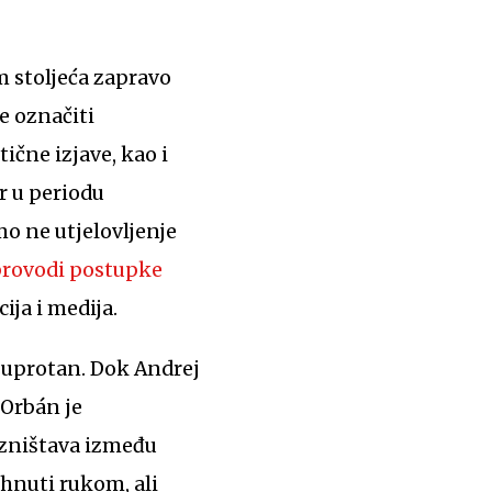
m stoljeća zapravo
e označiti
čne izjave, kao i
r u periodu
mo ne utjelovljenje
rovodi postupke
ja i medija.
 suprotan. Dok Andrej
 Orbán je
vezništava između
hnuti rukom, ali