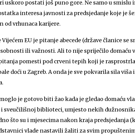
vari uskoro postati još puno gore. Ne samo u smislu 
statka interesa javnosti za predsjedanje koje je šef
an od vrhunaca karijere.
 Vijećem EU je pitanje abecede (države članice se
sobnosti ili važnosti. Ali to nije spriječilo domaću
itanja pomesti pod crveni tepih koji je rasprostrla
bale doći u Zagreb. A onda je sve pokvarila sila viša 
a.
 moglo je gotovo biti žao kada je gledao domaću vl
i sveučilišnoj biblioteci, umjesto nekih dužnosnika 
udno što su i mjesecima nakon kraja predsjedanja (
dstavnici vlade nastavili žaliti za svim propušteni