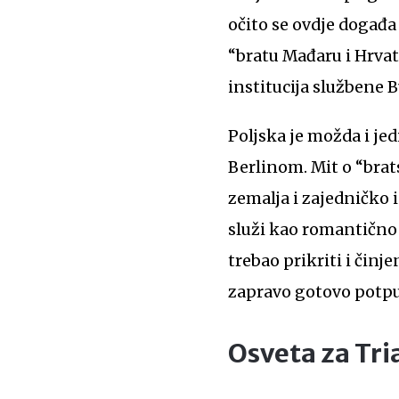
očito se ovdje događa 
“bratu Mađaru i Hrvat
institucija službene 
Poljska je možda i je
Berlinom. Mit o “brats
zemalja i zajedničko 
služi kao romantično
trebao prikriti i činj
zapravo gotovo pot
Osveta za Tr