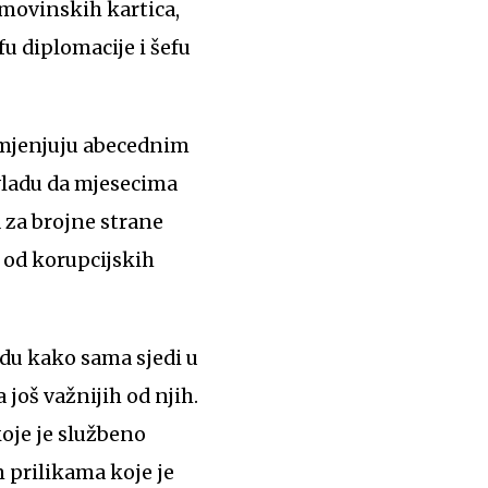
imovinskih kartica,
u diplomacije i šefu
 smjenjuju abecednim
 vladu da mjesecima
 za brojne strane
i od korupcijskih
adu kako sama sjedi u
još važnijih od njih.
koje je službeno
m prilikama koje je