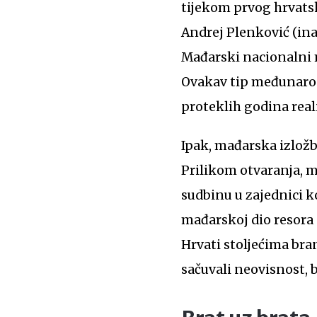
tijekom prvog hrvatsk
Andrej Plenković (inače
Mađarski nacionalni m
Ovakav tip međunarodn
proteklih godina realiz
Ipak, mađarska izložb
Prilikom otvaranja, mi
sudbinu u zajednici ko
mađarskoj dio resora “
Hrvati stoljećima bra
sačuvali neovisnost, b