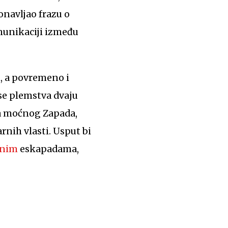
onavljao frazu o
munikaciji između
, a povremeno i
ose plemstva dvaju
ja moćnog Zapada,
rnih vlasti. Usput bi
dnim
eskapadama,