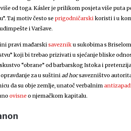
više od toga. Kásler je prilikom posjeta više puta p
u”. Taj motiv često se
prigodničarski
koristi i u ko
Budimpešte i Varšave.
dini pravi mađarski
saveznik
u sukobima s Briselom
tvu” koji bi trebao prizivati u sjećanje bliske odn
iskustvo “obrane” od barbarskog Istoka i pretenzi
 opravdanje za u suštini
ad hoc
savezništvo autorita
enicu da su obje zemlje, unatoč verbalnim
antizapa
puno
ovisne
o njemačkom kapitalu.
ianon