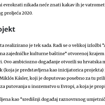
i evrokrati nikada neće znati kakav ih je vatrome
g proljeća 2020.
ojekt
 realizirano je tek sada. Radi se o velikoj izložbi “
na zajedničke kulturne baštine” otvorenoj krajem
ori. Ovo ambiciozno događanje otvorili su hrvatska 
 (koja je predstavljena kao inicijatorica projekta)
) Miklós Kásler, koji je doputovao posebno za tu pri
za putovanja u inozemstvo u Evropi, a koja je propi
išljena kao “središnji događaj raznovrsnog umjet