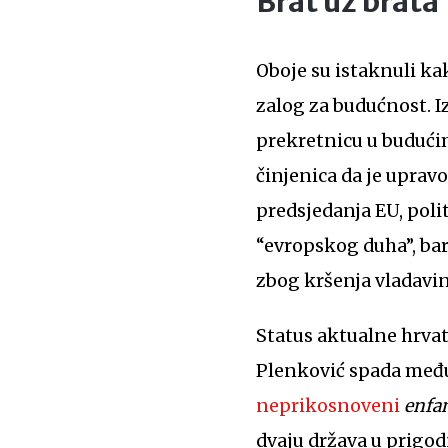
Brat uz brata
Oboje su istaknuli ka
zalog za budućnost. Iz
prekretnicu u budućim
činjenica da je uprav
predsjedanja EU, polit
“evropskog duha”, bar
zbog kršenja vladavin
Status aktualne hrvat
Plenković spada među 
neprikosnoveni
enfan
dvaju država u prigo