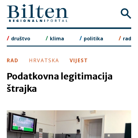
Skip
to
content
društvo
klima
politika
rad
RAD
HRVATSKA
VIJEST
Podatkovna legitimacija
štrajka