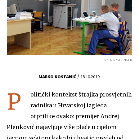
Foto: AFP / STRINGER
/
MARKO KOSTANIĆ
18.10.2019.
P
olitički kontekst štrajka prosvjetnih
radnika u Hrvatskoj izgleda
otprilike ovako: premijer Andrej
Plenković najavljuje više plaće u cijelom
javnom sektoru kako bi uhvatio predah od