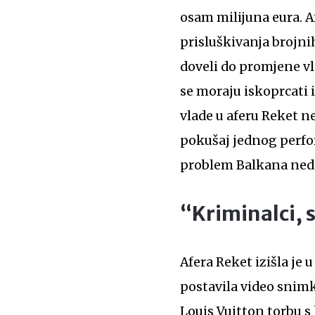
osam milijuna eura. A
prisluškivanja brojni
doveli do promjene vl
se moraju iskoprcati 
vlade u aferu Reket n
pokušaj jednog perfor
problem Balkana ned
“Kriminalci, 
Afera Reket izišla je
postavila video snimk
Louis Vuitton torbu s