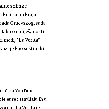
egalne snimke
 koji su na kraju
n pada Gruevskog, sada
. Iako o umiješanosti
i medij “La Verita”
ikazuje kao suštinski
rita” na YouTube
 eure i stavljaju ih u
zorom. La Verita je