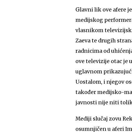
Glavni lik ove afere je Bojan Jovanovski ili Boki13, osebujna Instagram persona koji je od
medijskog performera
vlasnikom televizijsk
Zaeva te drugih stran
radnicima od uhićenja
ove televizije otac je
uglavnom prikazujući 
Uostalom, i njegov os
također medijsko-mark
javnosti nije niti tol
Mediji slučaj zovu Re
osumnjičen u aferi Imp