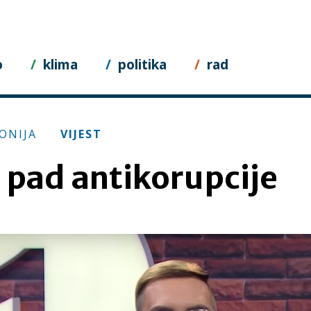
o
klima
politika
rad
ONIJA
VIJEST
i pad antikorupcije