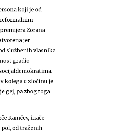
 neformalnim
 premijera Zorana
atvorena jer
 od službenih vlasnika
tnost gradio
 socijaldemokratima.
v kolega u zločinu je
e gej, pa zbog toga
Orče Kamčev, inače
 pol, od traženih