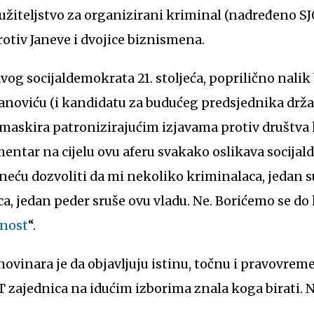
Tužiteljstvo za organizirani kriminal (nadređeno SJ
rotiv Janeve i dvojice biznismena.
vog socijaldemokrata 21. stoljeća, poprilično nal
anoviću (i kandidatu za budućeg predsjednika drža
askira patronizirajućim izjavama protiv društva 
entar na cijelu ovu aferu svakako oslikava socijal
 neću dozvoliti da mi nekoliko kriminalaca, jedan s
a, jedan peder sruše ovu vladu. Ne. Borićemo se do 
rnost
“.
novinara je da objavljuju istinu, točnu i pravovrem
 zajednica na idućim izborima znala koga birati. N