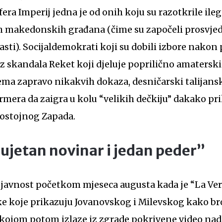
fera Imperij jedna je od onih koju su razotkrile il
h makedonskih građana (čime su započeli prosvjedi
asti). Socijaldemokrati koji su dobili izbore nako
iz skandala Reket koji djeluje poprilično amaterski
ema zapravo nikakvih dokaza, desničarski talijansk
mera da zaigra u kolu “velikih dečkiju” dakako pr
ostojnog Zapada.
sujetan novinar i jedan peder”
 u javnost početkom mjeseca augusta kada je “La Ve
e koje prikazuju Jovanovskog i Milevskog kako broje
 kojom potom izlaze iz zgrade pokrivene video nad