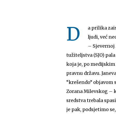
D
a prilika za
ljudi, već n
– Sjevernoj
tužiteljstva (SJO) pa
koja je, po medijskim 
pravnu državu. Janeva
“krešendo” objavom s
Zorana Milevskog – ko
sredstva trebala spas
je pak, podsjetimo s