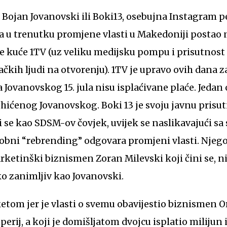
 u trenutku promjene vlasti u Makedoniji postao
e kuće 1TV (uz veliku medijsku pompu i prisutnost
ačkih ljudi na otvorenju). 1TV je upravo ovih dana z
 Jovanovskog 15. jula nisu isplaćivane plaće. Jedan
 uhićenog Jovanovskog. Boki 13 je svoju javnu prisu
se kao SDSM-ov čovjek, uvijek se naslikavajući sa
obni “rebrending” odgovara promjeni vlasti. Njego
etinški biznismen Zoran Milevski koji čini se, nij
iko zanimljiv kao Jovanovski.
ketom jer je vlasti o svemu obavijestio biznismen 
erij, a koji je domišljatom dvojcu isplatio milijun i