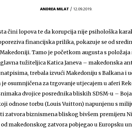
/
ANDREA MILAT
12.09.2019.
ista čini lopova te da korupcija nije psihološka kar
eoporeziva financijska prilika, pokazuje se od sredi
 Makedoniji. Tamo je početkom augusta s položaja 
la glavna tužiteljica Katica Janeva – makedonska a
natpisima, trebala izvući Makedoniju s Balkana i uč
 je osumnjičena za trgovanje utjecajem u aferi Reke
nimaka dvojice posrednika bliskih SDSM-u – Boja
ji odnose torbu (Louis Vuitton) napunjenu s milij
iti zatvora biznismena bliskog bivšem premijeru N
e, od makedonskog zatvora pobjegao u Europsku un