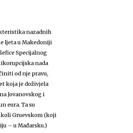
akteristika nazadnih
ne ljeta u Makedoniji
šefice Specijalnog
ntikorupcijska nada
initi od nje pravu,
t koja je doživjela
na Jovanovskog i
un eura. Ta su
ikoli Gruevskom (koji
iju – u Mađarsku.)