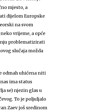
čno mjesto, a
ti dijelom Europske
Georski na svom
 neko vrijeme, a opće
inju problematizirati
u ovog slučaja možda
ije odmah uhićena niti
anas ima status
ja se) njezin glas u
vog. To je poljuljalo
oran Zaev još sredinom