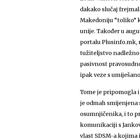
dakako slučaj frejma
Makedoniju “toliko” 
unije. Također u augu
portalu Plusinfo.mk, 
tužiteljstvo nadležno
pasivnost pravosudnog
ipak veze s umiješano
Tome je pripomogla i 
je odmah smijenjena s
osumnjičenika, i to p
komunikaciji s Jankov
vlast SDSM-a kojima i