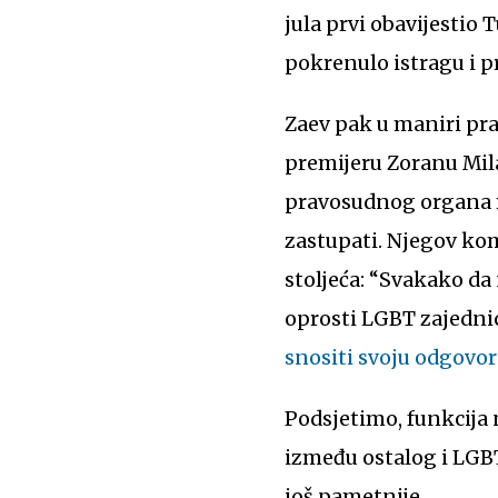
jula prvi obavijestio 
pokrenulo istragu i p
Zaev pak u maniri pra
premijeru Zoranu Mil
pravosudnog organa m
zastupati. Njegov kom
stoljeća: “Svakako da
oprosti LGBT zajednic
snositi svoju odgovo
Podsjetimo, funkcija 
između ostalog i LGBT
još pametnije.