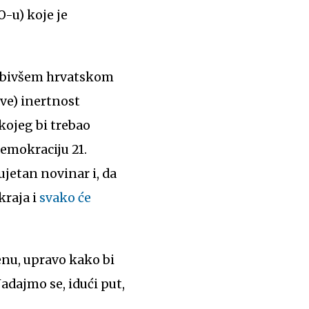
O-u) koje je
ik bivšem hrvatskom
ve) inertnost
kojeg bi trebao
demokraciju 21.
ujetan novinar i, da
kraja i
svako će
enu, upravo kako bi
adajmo se, idući put,