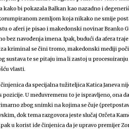
la kako bi pokazala Balkan kao nazadno i degeneri
korumpiranom zemljom koja nikako ne smije posta
stu o aferi je pisao i makedonski novinar Branko 
no bez navođenja imena. Ipak, budući da afera traje
 za kriminal se čini tromo, makedonski mediji poč
 sustava te se pitaju ima li zastoj u procesuiranj
šću vlasti.
činjenica da specijalna tužiteljica Katica Janeva n
 pozicije. U međuvremenu to je ispravljeno, ona d
rimarno zbog snimki na kojima se čuje (pretpostavl
skim, dok tema razgovora jeste slučaj Orčeta Kamče
pak u korist ide činjenica da je upravo premijer Z