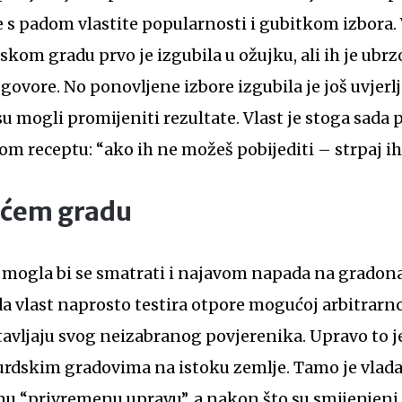
 s padom vlastite popularnosti i gubitkom izbora.
kom gradu prvo je izgubila u ožujku, ali ih je ubrzo
zgovore. No ponovljene izbore izgubila je još uvjerlji
su mogli promijeniti rezultate. Vlast je stoga sada 
 receptu: “ako ih ne možeš pobijediti – strpaj ih 
ećem gradu
 mogla bi se smatrati i najavom napada na grado
a vlast naprosto testira otpore mogućoj arbitrarn
avljaju svog neizabranog povjerenika. Upravo to je
rdskim gradovima na istoku zemlje. Tamo je vlada 
nu “privremenu upravu”, a nakon što su smijenjeni