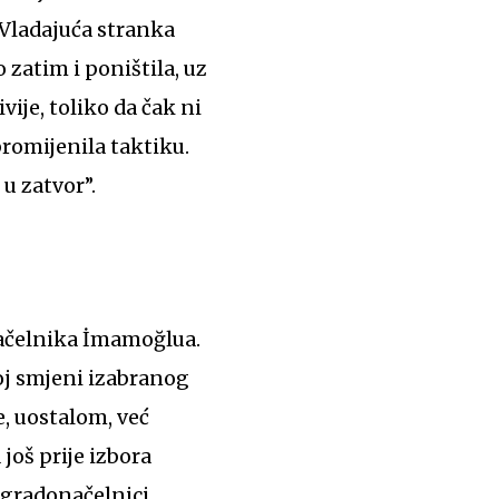
 Vladajuća stranka
 zatim i poništila, uz
vije, toliko da čak ni
promijenila taktiku.
u zatvor”.
načelnika İmamoğlua.
oj smjeni izabranog
, uostalom, već
još prije izbora
 gradonačelnici,