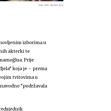
Foto: AFP / Bulent Kilic
ponovljenim izborima u
nih akterki te
mamoğlua. Prije
jela” koja je – prema
vojim tvitovima u
a navodno “podržavala