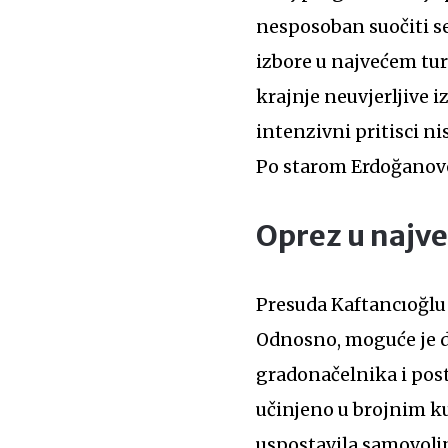
nesposoban suočiti se
izbore u najvećem turs
krajnje neuvjerljive i
intenzivni pritisci ni
Po starom Erdoğanovom
Oprez u najv
Presuda Kaftancıoğlu
Odnosno, moguće je d
gradonačelnika i post
učinjeno u brojnim ku
uspostavila samovolj