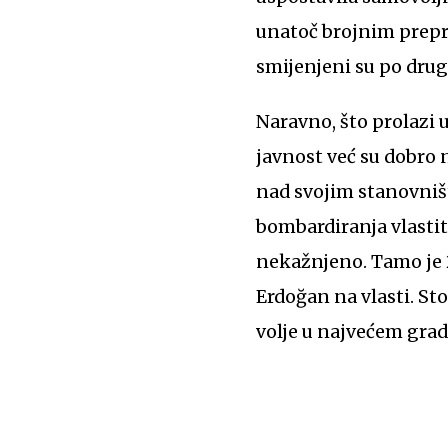
unatoč brojnim prepre
smijenjeni su po drug
Naravno, što prolazi 
javnost već su dobro 
nad svojim stanovništ
bombardiranja vlastit
nekažnjeno. Tamo je 2
Erdoğan na vlasti. St
volje u najvećem grad