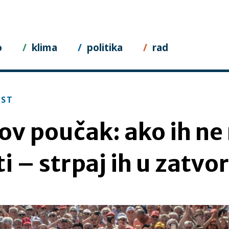
o
klima
politika
rad
EST
v poučak: ako ih ne
i – strpaj ih u zatvor