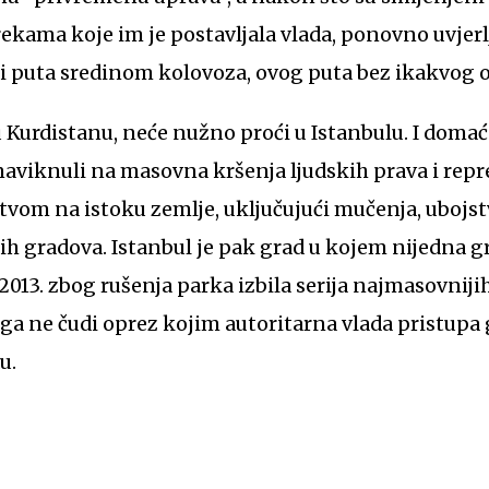
kama koje im je postavljala vlada, ponovno uvjerlji
i puta sredinom kolovoza, ovog puta bez ikakvog o
u Kurdistanu, neće nužno proći u Istanbulu. I dom
naviknuli na masovna kršenja ljudskih prava i repr
vom na istoku zemlje, uključujući mučenja, ubojstv
ih gradova. Istanbul je pak grad u kojem nijedna gr
013. zbog rušenja parka izbila serija najmasovniji
oga ne čudi oprez kojim autoritarna vlada pristup
u.