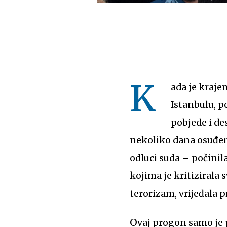
K
ada je kraje
Istanbulu, p
pobjede i d
nekoliko dana osuđena
odluci suda – počinil
kojima je kritiziral
terorizam, vrijeđala 
Ovaj progon samo je posljednja etapa “istanbulske krize” koju izaziva predsjednik