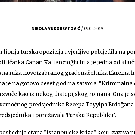
/
NIKOLA VUKOBRATOVIĆ
09.09.2019.
m lipnja turska opozicija uvjerljivo pobijedila na 
olitičarka Canan Kaftancıoğlu bila je jedna od ključ
esna ruka novoizabranog gradonačelnika Ekrema İ
 je na gotovo deset godina zatvora. “Kriminalna d
a zvuče kao iz nekog distopijskog romana. Ona je s
a svemoćnog predsjednika Recepa Tayyipa Erdoğan
predsjednika i ponižavala Tursku Republiku”.