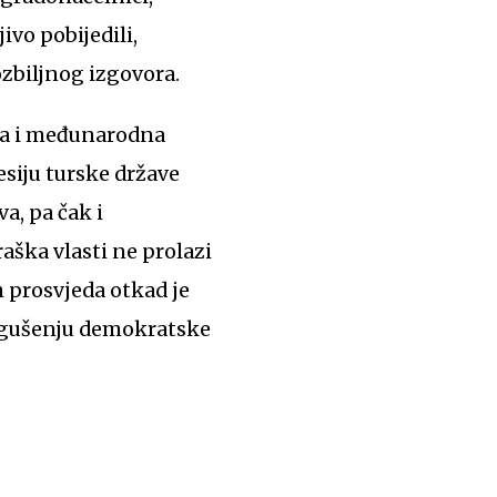
vo pobijedili,
zbiljnog izgovora.
aća i međunarodna
esiju turske države
a, pa čak i
aška vlasti ne prolazi
h prosvjeda otkad je
a gušenju demokratske