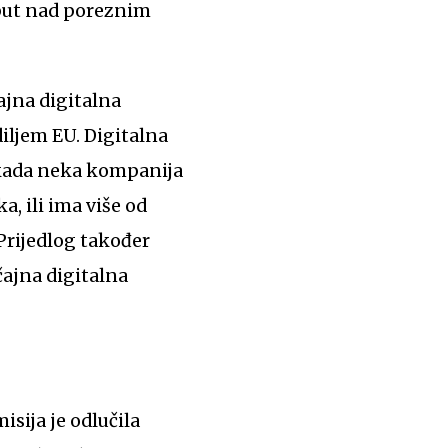
 put nad poreznim
ajna digitalna
iljem EU. Digitalna
n kada neka kompanija
a, ili ima više od
Prijedlog također
ajna digitalna
sija je odlučila