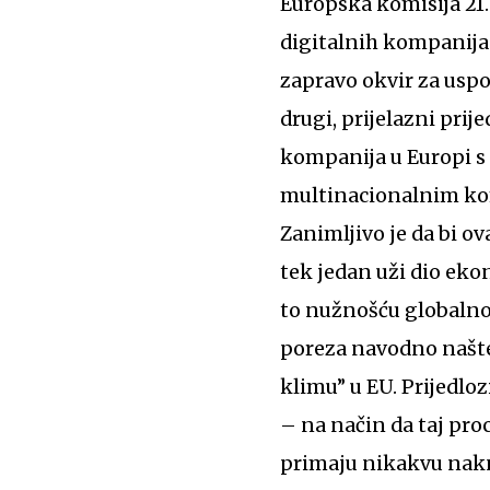
Europska komisija 21.
digitalnih kompanija 
zapravo okvir za uspo
drugi, prijelazni prij
kompanija u Europi s 
multinacionalnim kom
Zanimljivo je da bi o
tek jedan uži dio eko
to nužnošću globalnog
poreza navodno našte
klimu” u EU. Prijedloz
– na način da taj pro
primaju nikakvu nakn