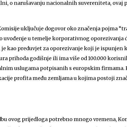
lni, o narušavanju nacionalnih suvereniteta, ovaj
Komisije uključuje dogovor oko značenja pojma “tr
o uvođenje u temelje korporativnog oporezivanja d
 je kao preduvjet za oporezivanje koji je ispunje
ura prihoda godišnje ili ima više od 100.000 korisnik
talnim uslugama potpisanih s europskim firmama. 
acije profita među zemljama u kojima postoji znač
edbu ovog prijedloga potrebno mnogo vremena, Komi