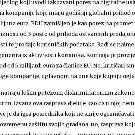
prijedlog koji uvodi takozvani porez na digitalne us
na kompanije koje imaju godišnji globalni prihod od
lijuna eura. PDU zamišljen je kao porez na promet 
 iznosu od 3 posto od prihoda ostvarenih prodajom
ti te prodaje korisničkih podataka. Radi se naime
enerira iz aktivnosti korisnika. Komisija je procije
od od 5 milijardi eura za članice EU. No, kritičari s
druge kompanije, uglavnom na one koje kupuju ogla
 smatraju lošim potezom, diskriminatornim zakono
tim, izvana ova rasprava djeluje kao da u njoj ne
ve je da igra posrednika koji ne smije ograničavati
ovremenu zaštitu svojih građana, no, rasprava koj
a je perspektivu potrošača – primjerice, pitanje zar 