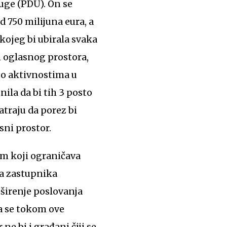
luge (PDU). On se
 750 milijuna eura, a
kojeg bi ubirala svaka
 oglasnog prostora,
 o aktivnostima u
nila da bi tih 3 posto
matraju da porez bi
sni prostor.
m koji ograničava
ma zastupnika
 širenje poslovanja
a se tokom ove
ne bi i građani čiji se