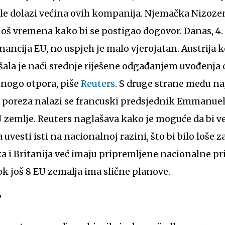
e dolazi većina ovih kompanija. Njemačka Nizozem
u još vremena kako bi se postigao dogovor. Danas, 4
nancija EU, no uspjeh je malo vjerojatan. Austrija
ala je naći srednje riješene odgađanjem uvođenja 
mnogo otpora, piše
Reuters
. S druge strane među n
 poreza nalazi se francuski predsjednik Emmanuel
U zemlje. Reuters naglašava kako je moguće da bi v
vesti isti na nacionalnoj razini, što bi bilo loše z
ska i Britanija već imaju pripremljene nacionalne p
k još 8 EU zemalja ima slične planove.
?