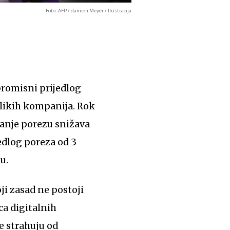
Foto: AFP / damien Meyer / Ilustracija
promisni prijedlog
likih kompanija. Rok
ranje porezu snižava
edlog poreza od 3
u.
ca digitalnih
e strahuju od