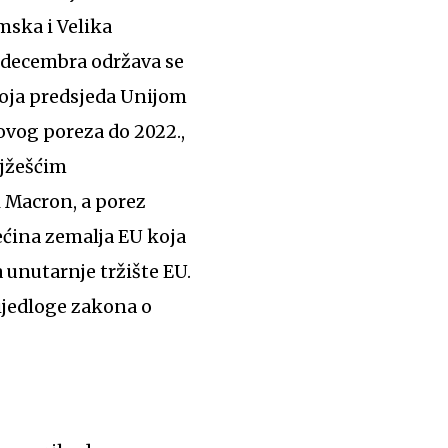
ska i Velika
. decembra održava se
 koja predsjeda Unijom
ovog poreza do 2022.,
ajžešćim
 Macron, a porez
ećina zemalja EU koja
a unutarnje tržište EU.
rijedloge zakona o