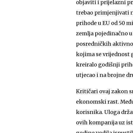
objaviti i prijelazni 
trebao primjenjivati 
prihode u EU od 50 mi
zemlja pojedinačno u
posredničkih aktivnos
kojima se vrijednost g
kreiralo godišnji prih
utjecao i na brojne 
Kritičari ovaj zakon
ekonomski rast. Među
korisnika. Uloga drža
ovih kompanija uz ist
godine vodila ispustil