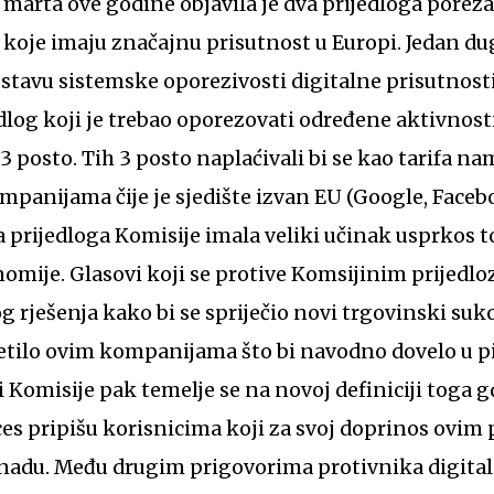
 marta ove godine objavila je dva prijedloga porez
koje imaju značajnu prisutnost u Europi. Jedan dug
stavu sistemske oporezivosti digitalne prisutnost
edlog koji je trebao oporezovati određene aktivnost
3 posto. Tih 3 posto naplaćivali bi se kao tarifa n
panijama čije je sjedište izvan EU (Google, Face
va prijedloga Komisije imala veliki učinak usprkos 
nomije. Glasovi koji se protive Komsijinim prijed
 rješenja kako bi se spriječio novi trgovinski suko
tilo ovim kompanijama što bi navodno dovelo u p
i Komisije pak temelje se na novoj definiciji toga g
ces pripišu korisnicima koji za svoj doprinos ovi
adu. Među drugim prigovorima protivnika digital