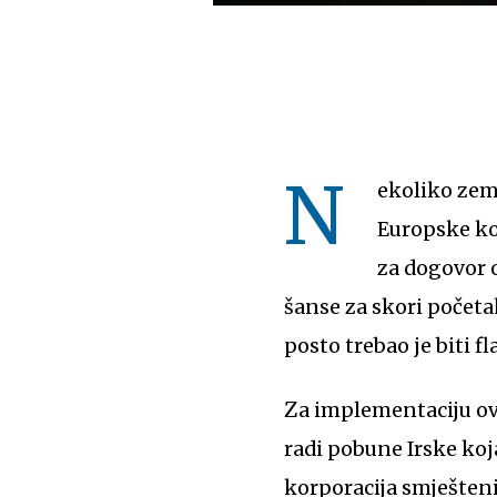
N
ekoliko zem
Europske ko
za dogovor 
šanse za skori počet
posto trebao je biti 
Za implementaciju ovog poreza potreban je konsenzus 28 članica EU, koji zasad ne postoji
radi pobune Irske koj
korporacija smješteni