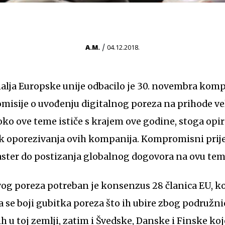
/
A.M.
04.12.2018.
alja Europske unije odbacilo je 30. novembra kom
misije o uvođenju digitalnog poreza na prihode ve
oko ove teme ističe s krajem ove godine, stoga opi
ak oporezivanja ovih kompanija. Kompromisni prij
flaster do postizanja globalnog dogovora na ovu tem
a se boji gubitka poreza što ih ubire zbog podružni
h u toj zemlji, zatim i Švedske, Danske i Finske koj