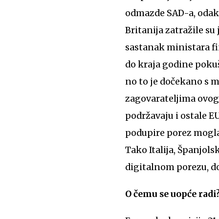
odmazde SAD-a, odakl
Britanija zatražile s
sastanak ministara fi
do kraja godine pokuš
no to je dočekano s 
zagovarateljima ovog
podržavaju i ostale E
podupire porez mogla u
Tako Italija, Španjol
digitalnom porezu, do
O čemu se uopće radi