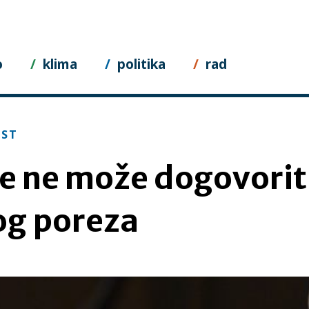
o
klima
politika
rad
EST
e ne može dogovorit
og poreza