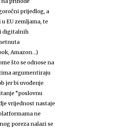
a na prihode
oročni prijedlog, a
i u EU zemljama, te
i digitalnih
ametnuta
book, Amazon…)
tome što se odnose na
lozima argumentiraju
b jer bi uvođenje
itanje “poslovnu
dje vrijednost nastaje
m platformama ne
nog poreza nalazi se