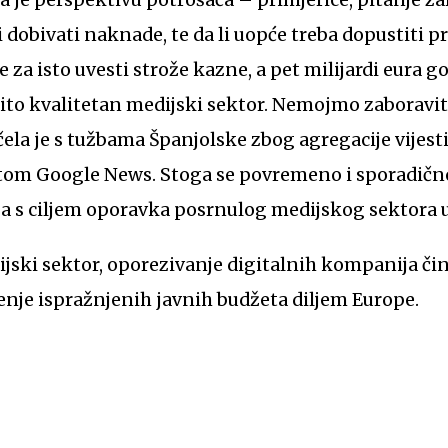
i dobivati naknade, te da li uopće treba dopustiti 
 za isto uvesti strože kazne, a pet milijardi eura g
zito kvalitetan medijski sektor. Nemojmo zaboraviti,
ela je s tužbama Španjolske zbog agregacije vijesti
atom Google News. Stoga se povremeno i sporadično
a s ciljem oporavka posrnulog medijskog sektora u
ski sektor, oporezivanje digitalnih kompanija čin
enje ispražnjenih javnih budžeta diljem Europe.