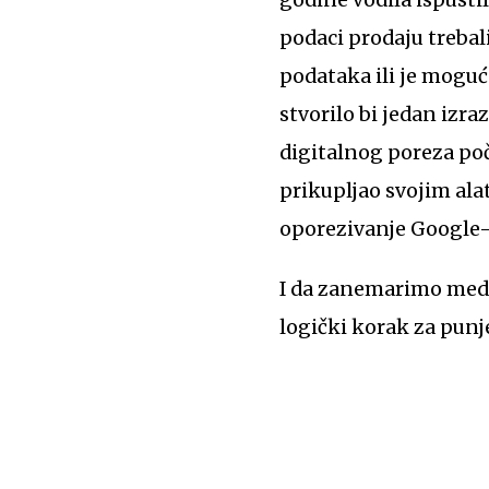
podaci prodaju trebal
podataka ili je moguće
stvorilo bi jedan izra
digitalnog poreza poč
prikupljao svojim al
oporezivanje Google-
I da zanemarimo medij
logički korak za punj