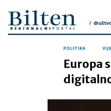
Skip
to
content
društv
POLITIKA
VIJ
Europa s
digitaln