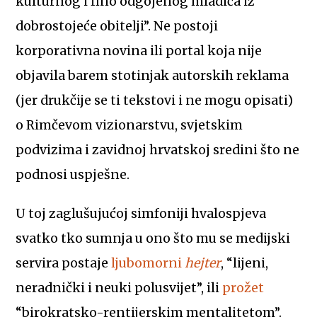
kulturnog i fino odgojenog mladića iz
dobrostojeće obitelji”. Ne postoji
korporativna novina ili portal koja nije
objavila barem stotinjak autorskih reklama
(jer drukčije se ti tekstovi i ne mogu opisati)
o Rimčevom vizionarstvu, svjetskim
podvizima i zavidnoj hrvatskoj sredini što ne
podnosi uspješne.
U toj zaglušujućoj simfoniji hvalospjeva
svatko tko sumnja u ono što mu se medijski
servira postaje
ljubomorni
hejter
, “lijeni,
neradnički i neuki polusvijet”, ili
prožet
“birokratsko-rentijerskim mentalitetom”.