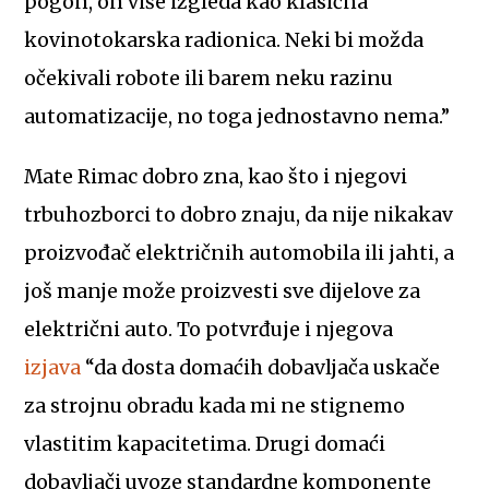
pogon, on više izgleda kao klasična
kovinotokarska radionica. Neki bi možda
očekivali robote ili barem neku razinu
automatizacije, no toga jednostavno nema.”
Mate Rimac dobro zna, kao što i njegovi
trbuhozborci to dobro znaju, da nije nikakav
proizvođač električnih automobila ili jahti, a
još manje može proizvesti sve dijelove za
električni auto. To potvrđuje i njegova
izjava
“da dosta domaćih dobavljača uskače
za strojnu obradu kada mi ne stignemo
vlastitim kapacitetima. Drugi domaći
dobavljači uvoze standardne komponente