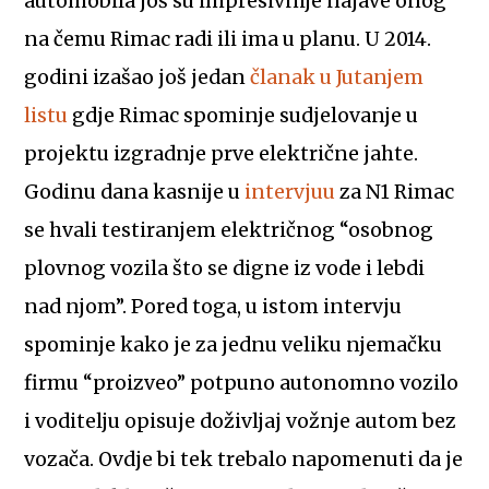
automobila još su impresivnije najave onog
na čemu Rimac radi ili ima u planu. U 2014.
godini izašao još jedan
članak u Jutanjem
listu
gdje Rimac spominje sudjelovanje u
projektu izgradnje prve električne jahte.
Godinu dana kasnije u
intervjuu
za N1 Rimac
se hvali testiranjem električnog “osobnog
plovnog vozila što se digne iz vode i lebdi
nad njom”. Pored toga, u istom intervju
spominje kako je za jednu veliku njemačku
firmu “proizveo” potpuno autonomno vozilo
i voditelju opisuje doživljaj vožnje autom bez
vozača. Ovdje bi tek trebalo napomenuti da je