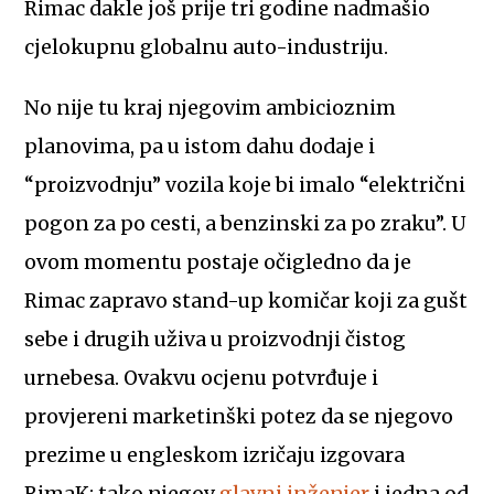
Rimac dakle još prije tri godine nadmašio
cjelokupnu globalnu auto-industriju.
No nije tu kraj njegovim ambicioznim
planovima, pa u istom dahu dodaje i
“proizvodnju” vozila koje bi imalo “električni
pogon za po cesti, a benzinski za po zraku”. U
ovom momentu postaje očigledno da je
Rimac zapravo stand-up komičar koji za gušt
sebe i drugih uživa u proizvodnji čistog
urnebesa. Ovakvu ocjenu potvrđuje i
provjereni marketinški potez da se njegovo
prezime u engleskom izričaju izgovara
RimaK: tako njegov
glavni inženjer
i jedna od