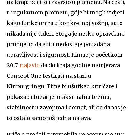
na kraju izletio i završio u plamenu. Na cesti,
u regularnom prometu, gdje bi mogli vidjeti
kako funkcionira u konkretnoj vožnji, auto
nikada nije viđen. Stoga je netko opravdano
primijetio da autu nedostaje pouzdana
upravljivost i sigurnost. Rimac je početkom
2017.
najavio
da do kraja godine namjerava
Concept One testirati na stazi u
Nürburgringu. Time bi ušutkao kritičare i
pokazao ubrzanje, maksimalnu brzinu,
stabilnost u zavojima i domet, ali do danas je
to ostalo samo još jedna najava.
Priče o prodaji automobila Concept One su u