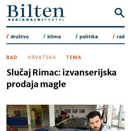
Skip
to
content
društvo
klima
politika
rad
RAD
HRVATSKA
TEMA
Slučaj Rimac: izvanserijska
prodaja magle