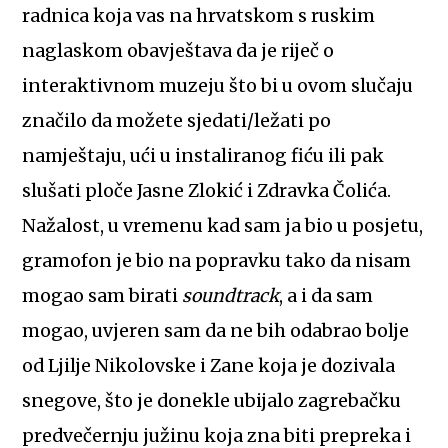
radnica koja vas na hrvatskom s ruskim
naglaskom obavještava da je riječ o
interaktivnom muzeju što bi u ovom slučaju
značilo da možete sjedati/ležati po
namještaju, ući u instaliranog fiću ili pak
slušati ploče Jasne Zlokić i Zdravka Čolića.
Nažalost, u vremenu kad sam ja bio u posjetu,
gramofon je bio na popravku tako da nisam
mogao sam birati
soundtrack
, a i da sam
mogao, uvjeren sam da ne bih odabrao bolje
od Ljilje Nikolovske i Zane koja je dozivala
snegove, što je donekle ubijalo zagrebačku
predvečernju južinu koja zna biti prepreka i