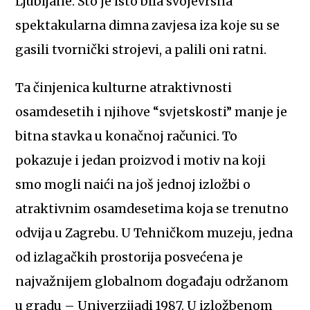
Ljubljane. Što je isto bila svojevrsna
spektakularna dimna zavjesa iza koje su se
gasili tvornički strojevi, a palili oni ratni.
Ta činjenica kulturne atraktivnosti
osamdesetih i njihove “svjetskosti” manje je
bitna stavka u konačnoj računici. To
pokazuje i jedan proizvod i motiv na koji
smo mogli naići na još jednoj izložbi o
atraktivnim osamdesetima koja se trenutno
odvija u Zagrebu. U Tehničkom muzeju, jedna
od izlagačkih prostorija posvećena je
najvažnijem globalnom događaju održanom
u gradu – Univerzijadi 1987. U izložbenom