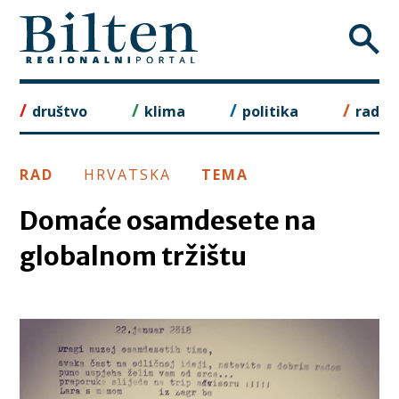
Skip
to
content
društvo
klima
politika
rad
RAD
HRVATSKA
TEMA
Domaće osamdesete na
globalnom tržištu