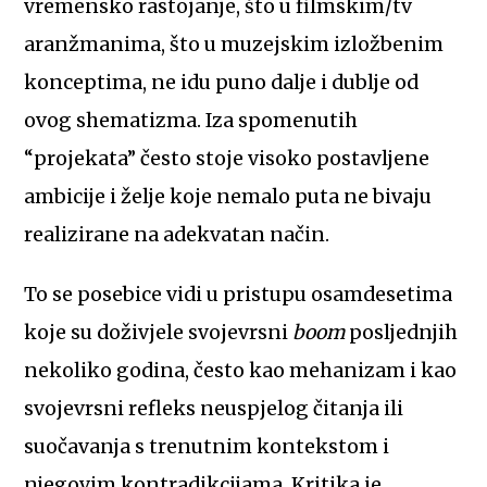
vremensko rastojanje, što u filmskim/tv
aranžmanima, što u muzejskim izložbenim
konceptima, ne idu puno dalje i dublje od
ovog shematizma. Iza spomenutih
“projekata” često stoje visoko postavljene
ambicije i želje koje nemalo puta ne bivaju
realizirane na adekvatan način.
To se posebice vidi u pristupu osamdesetima
koje su doživjele svojevrsni
boom
posljednjih
nekoliko godina, često kao mehanizam i kao
svojevrsni refleks neuspjelog čitanja ili
suočavanja s trenutnim kontekstom i
njegovim kontradikcijama. Kritika je