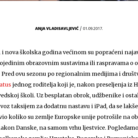
/
ANJA VLADISAVLJEVIĆ
01.09.2017.
i i nova školska godina većinom su popraćeni naj
pojedinim obrazovnim sustavima ili raspravama o
 Pred ovu sezonu po regionalnim medijima i dru
atus
jednog roditelja koji je, nakon preseljenja iz 
edskoj školi. Uz besplatan obrok, udžbenike i ostali
evoz taksijem za dodatnu nastavu i iPad, da se lakše
io koliko su zemlje Europske unije potrošile na ob
 nakon Danske, na samom vrhu ljestvice. Pogledamo 