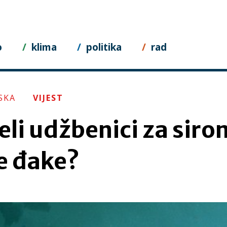
o
klima
politika
rad
SKA
VIJEST
eli udžbenici za sir
e đake?