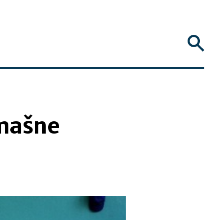
omašne