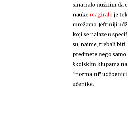
smatralo nužnim da o 
nauke
reagiralo
je
tek
mrežama. Jeftiniji udž
koji se nalaze u specif
su, naime, trebali bit
predmete nego samo za
školskim klupama nal
“normalni” udžbenici 
učenike.