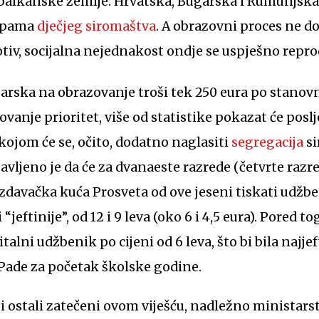
 balkanske zemlje: Hrvatska, Bugarska i Rumunjska
topama
dječjeg siromaštva
. A obrazovni proces ne d
tiv, socijalna nejednakost ondje se uspješno repro
vanje prioritet, više od statistike pokazat će poslj
ojom će se, očito, dodatno naglasiti
segregacija
s
avljeno je da će za dvanaeste razrede (četvrte razr
zdavačka kuća Prosveta od ove jeseni tiskati udžbe
 “jeftinije”, od 12 i 9 leva (oko 6 i 4,5 eura). Pored 
talni udžbenik po cijeni od 6 leva, što bi bila najjeft
iPade za početak školske godine.
i ostali zatečeni ovom viješću, nadležno ministars