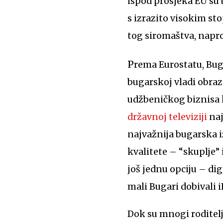
ispod prosjeka EU su
s izrazito visokim s
tog siromaštva, napro
Prema Eurostatu, Bugarska na obrazovanje troši tek 250 eura po stanovniku, no koliki je
bugarskoj vladi obrazo
udžbeničkog biznisa k
državnoj televiziji
naj
najvažnija bugarska i
kvalitete – “skuplje” i
još jednu opciju – digi
mali Bugari dobivali 
Dok su mnogi roditelj