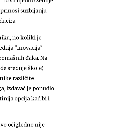
. To su ujedno zemlje
oprinosi suzbijanju
ducira.
ednja “inovacija”
iromašnih đaka. Na
ede srednje škole)
nike različite
toga, izdavač je ponudio
inija opcija kad bi i
tvo očigledno nije