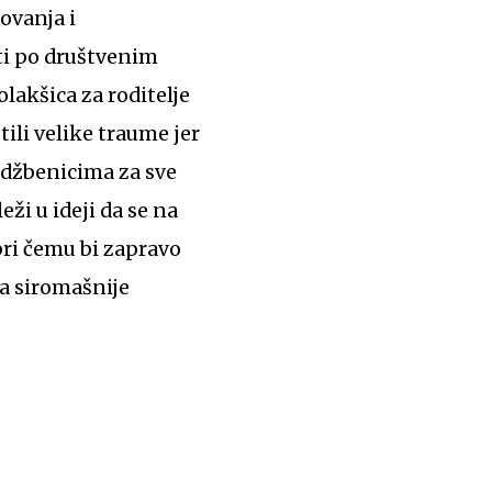
ovanja i
sti po društvenim
olakšica za roditelje
štili velike traume jer
 udžbenicima za sve
leži u ideji da se na
pri čemu bi zapravo
za siromašnije