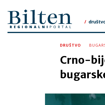
Skip
to
content
društv
DRUŠTVO
BUGAR
Crno-bij
bugarsk