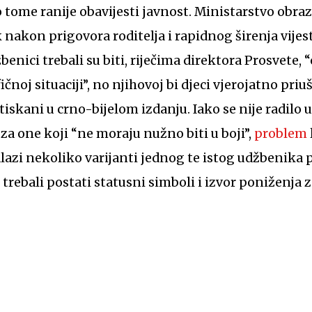
tome ranije obavijesti javnost. Ministarstvo obraz
 nakon prigovora roditelja i rapidnog širenja vije
benici trebali su biti, riječima direktora Prosvete, “
ičnoj situaciji”, no njihovoj bi djeci vjerojatno priu
i tiskani u crno-bijelom izdanju. Iako se nije radilo
 one koji “ne moraju nužno biti u boji”,
problem
azi nekoliko varijanti jednog te istog udžbenika 
trebali postati statusni simboli i izvor poniženja 