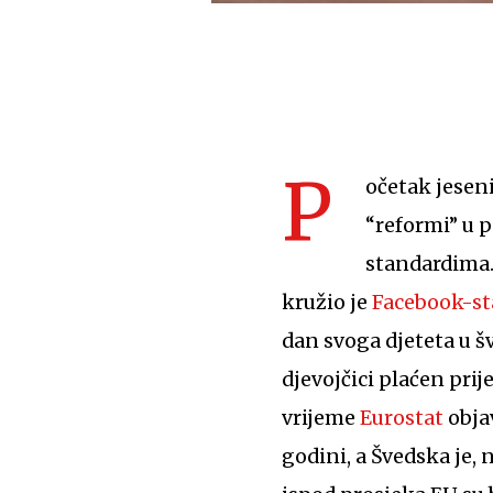
P
očetak jesen
“reformi” u 
standardima.
kružio je
Facebook-st
dan svoga djeteta u šv
djevojčici plaćen prij
vrijeme
Eurostat
objav
godini, a Švedska je,