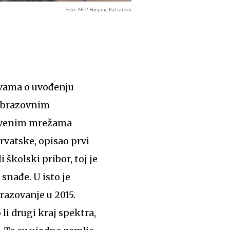
Foto: AFP/ Boryana Katsarova
avama o uvođenju
 obrazovnim
štvenim mrežama
Hrvatske, opisao prvi
 školski pribor, toj je
 snađe. U isto je
razovanje u 2015.
li drugi kraj spektra,