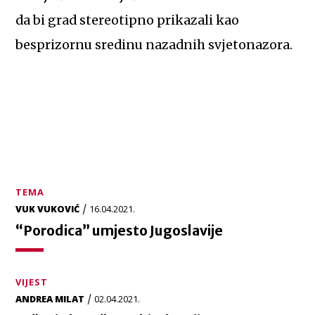
da bi grad stereotipno prikazali kao
besprizornu sredinu nazadnih svjetonazora.
TEMA
/
VUK VUKOVIĆ
16.04.2021.
“Porodica” umjesto Jugoslavije
VIJEST
/
ANDREA MILAT
02.04.2021.