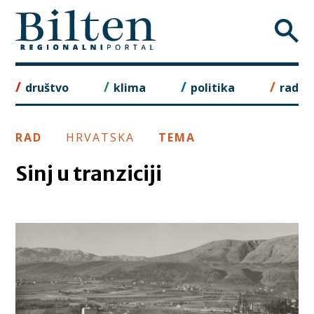
Skip
to
content
društvo
klima
politika
rad
RAD
HRVATSKA
TEMA
Sinj u tranziciji