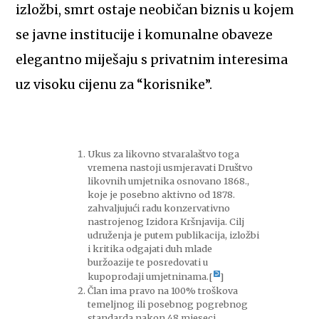
izložbi, smrt ostaje neobičan biznis u kojem
se javne institucije i komunalne obaveze
elegantno miješaju s privatnim interesima
uz visoku cijenu za “korisnike”.
Ukus za likovno stvaralaštvo toga
vremena nastoji usmjeravati Društvo
likovnih umjetnika osnovano 1868.,
koje je posebno aktivno od 1878.
zahvaljujući radu konzervativno
nastrojenog Izidora Kršnjavija. Cilj
udruženja je putem publikacija, izložbi
i kritika odgajati duh mlade
buržoazije te posredovati u
kupoprodaji umjetninama.
[
]
Član ima pravo na 100% troškova
temeljnog ili posebnog pogrebnog
standarda nakon 48 mjeseci