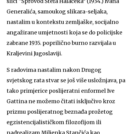
slici “Sprovod Štefa Halačeka” (1934.) Ivana
Generalića, samoukog slikara-seljaka,
nastalim u kontekstu zemljaške, socijalno
angažirane umjetnosti koja se do policijske
zabrane 1935. poprilično burno razvijala u
Kraljevini Jugoslaviji.
S radovima nastalim nakon Drugog
svjetskog rata stvar se još više usložnjava, pa
tako primjerice poslijeratni enformel Ive
Gattina ne možemo čitati isključivo kroz
prizmu poslijeratnog beznađa prožetog
egzistencijalističkom filozofijom ili
nadrealizam Miljenka Stančića kao