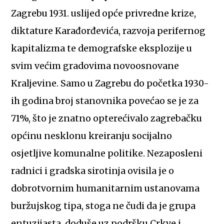
Zagrebu 1931. uslijed opće privredne krize,
diktature Karađorđevića, razvoja perifernog
kapitalizma te demografske eksplozije u
svim većim gradovima novoosnovane
Kraljevine. Samo u Zagrebu do početka 1930-
ih godina broj stanovnika povećao se je za
71%, što je znatno opterećivalo zagrebačku
općinu nesklonu kreiranju socijalno
osjetljive komunalne politike. Nezaposleni
radnici i gradska sirotinja ovisila je o
dobrotvornim humanitarnim ustanovama
buržujskog tipa, stoga ne čudi da je grupa
entuzijasta, doduše uz podršku Crkve i