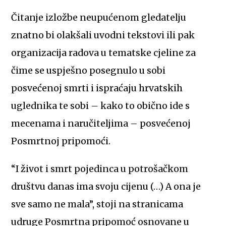
Čitanje izložbe neupućenom gledatelju
znatno bi olakšali uvodni tekstovi ili pak
organizacija radova u tematske cjeline za
čime se uspješno posegnulo u sobi
posvećenoj smrti i ispraćaju hrvatskih
uglednika te sobi – kako to obično ide s
mecenama i naručiteljima – posvećenoj
Posmrtnoj pripomoći.
“I život i smrt pojedinca u potrošačkom
društvu danas ima svoju cijenu (…) A ona je
sve samo ne mala”, stoji na stranicama
udruge Posmrtna pripomoć osnovane u