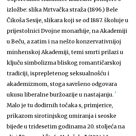
izložbe: slika Mrtvačka straža (1896.) Bele
Čikoša Sesije, slikara koji se od 1887. školuje u
prijestolnici Dvojne monarhije, na Akademiji
u Beču, a zatim i na nešto konzervativnijoj
minhenskoj Akademiji, temi smrti prilazi u
ključu simbolizma bliskog romantičarskoj
tradiciji, isprepletenog seksualnošću i
akademizmom, stoga savršeno odgovara
1
ukusu liberalne buržoazije u nastajanju.
Malo je tu dodirnih točaka s, primjerice,
prikazom sirotinjskog umiranja i seoske
bijede u tridesetim godinama 20. stoljeća na