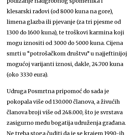
podizanje nadgrobnog spomenika i
klesarski radovi (od 8000 kuna na gore),
limena glazba ili pjevanje (za tri pjesme od
1300 do 1600 kuna), te troškovi karmina koji
mogu iznositi od 3000 do 5000 kuna. Cijena
smrti u “potrošačkom društvu” u najjeftinijoj
mogućoj varijanti iznosi, dakle, 24.700 kuna
(oko 3330 eura).
Udruga Posmrtna pripomoć do sada je
pokopala više od 130.000 članova, a živućih
članova broji više od 248.000, što je svrstava
zasigurno među bogatija udruženja građana.
Ne treba stoga čuditi da je se krajem 1990-ih