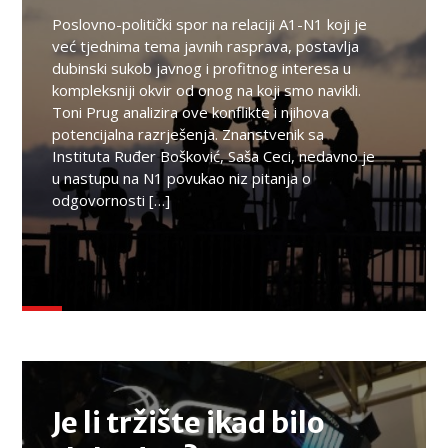
Poslovno-politički spor na relaciji A1-N1 koji je
već tjednima tema javnih rasprava, postavlja
dubinski sukob javnog i profitnog interesa u
kompleksniji okvir od onog na koji smo navikli.
Toni Prug analizira ove konflikte i njihova
potencijalna razrješenja. Znanstvenik sa
Instituta Ruđer Bošković, Saša Ceci, nedavno je
u nastupu na N1 povukao niz pitanja o
odgovornosti […]
TEMA
Je li tržište ikad bilo