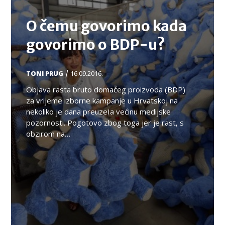
O čemu govorimo kada
govorimo o BDP-u?
/
TONI PRUG
16.09.2016.
Objava rasta bruto domaćeg proizvoda (BDP)
za vrijeme izborne kampanje u Hrvatskoj na
nekoliko je dana preuzeIa većinu medijske
pozornosti. Pogotovo zbog toga jer je rast, s
obzirom na…