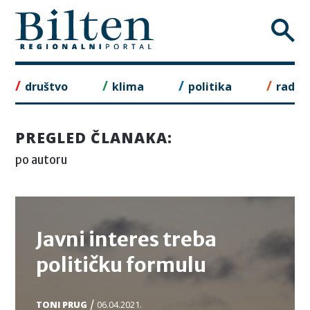
Skip
to
content
društvo
klima
politika
rad
PREGLED ČLANAKA:
po autoru
TEMA
Javni interes treba
političku formulu
/
TONI PRUG
06.04.2021.