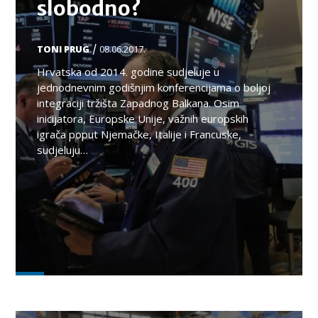
slobodno?
/
TONI PRUG
08.06.2017.
Hrvatska od 2014. godine sudjeluje u
jednodnevnim godišnjim konferencijama o boljoj
integraciji tržišta Zapadnog Balkana. Osim
inicijatora, Europske Unije, važnih europskih
igrača poput Njemačke, Italije i Francuske,
sudjeluju…
TEMA