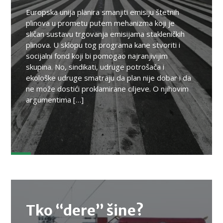
Europska unija planira smanjiti emisiju štetnih
plinova u prometu putem mehanizma koji je
sličan sustavu trgovanja emisijama stakleničkih
plinova. U sklopu tog programa kane stvoriti i
socijalni fond koji bi pomogao najranjivijim
skupina. No, sindikati, udruge potrošača i
ekološke udruge smatraju da plan nije dobar i da
ne može dostići proklamirane ciljeve. O njihovim
argumentima […]
TEMA
Tko “dere” šine?