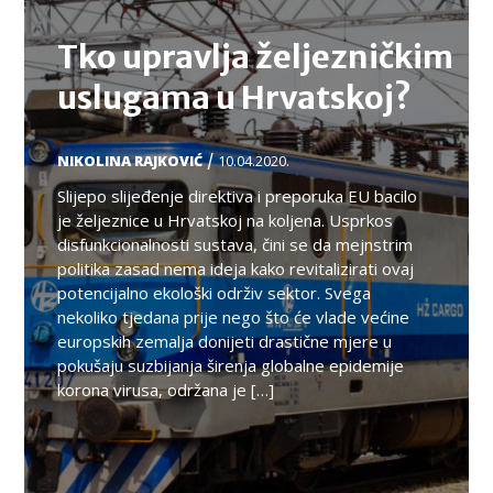
Tko upravlja željezničkim
uslugama u Hrvatskoj?
/
NIKOLINA RAJKOVIĆ
10.04.2020.
Slijepo slijeđenje direktiva i preporuka EU bacilo
je željeznice u Hrvatskoj na koljena. Usprkos
disfunkcionalnosti sustava, čini se da mejnstrim
politika zasad nema ideja kako revitalizirati ovaj
potencijalno ekološki održiv sektor. Svega
nekoliko tjedana prije nego što će vlade većine
europskih zemalja donijeti drastične mjere u
pokušaju suzbijanja širenja globalne epidemije
korona virusa, održana je […]