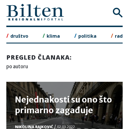
Skip
to
content
društvo
klima
politika
rad
PREGLED ČLANAKA:
po autoru
TEMA
Nejednakosti su ono što
primarno zagađuje
/
NIKOLINA RAJKOVIĆ
02.03.2022.