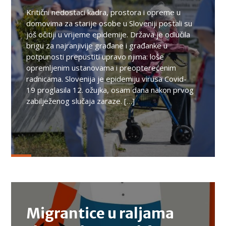
Kritični nedostaci kadra, prostora i opreme u
domovima za starije osobe u Sloveniji postali su
još očitiji u vrijeme epidemije. Država je odlučila
brigu za najranjivije građane i građanke u
potpunosti prepustiti upravo njima: loše
opremljenim ustanovama i preopterećenim
radnicama. Slovenija je epidemiju virusa Covid-
19 proglasila 12. ožujka, osam dana nakon prvog
zabilježenog slučaja zaraze. […]
TEMA
Migrantice u raljama