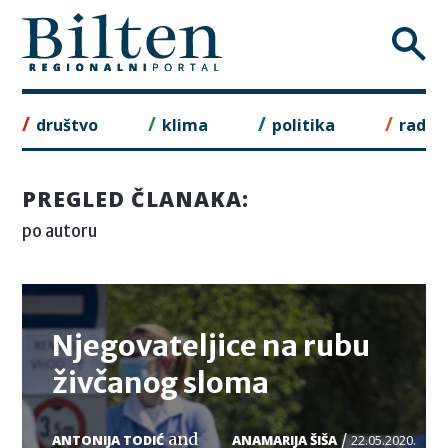
Skip
to
content
društvo
klima
politika
rad
PREGLED ČLANAKA:
po autoru
TEMA
Njegovateljice na rubu
živčanog sloma
and
/
ANTONIJA TODIĆ
ANAMARIJA ŠIŠA
22.05.2020.